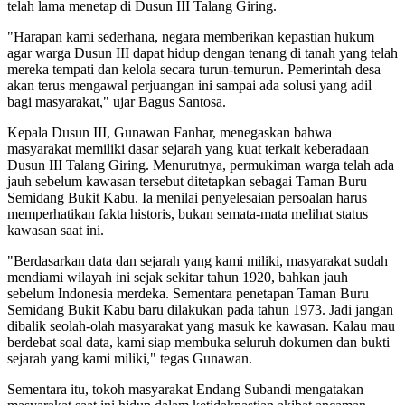
telah lama menetap di Dusun III Talang Giring.
"Harapan kami sederhana, negara memberikan kepastian hukum
agar warga Dusun III dapat hidup dengan tenang di tanah yang telah
mereka tempati dan kelola secara turun-temurun. Pemerintah desa
akan terus mengawal perjuangan ini sampai ada solusi yang adil
bagi masyarakat," ujar Bagus Santosa.
Kepala Dusun III, Gunawan Fanhar, menegaskan bahwa
masyarakat memiliki dasar sejarah yang kuat terkait keberadaan
Dusun III Talang Giring. Menurutnya, permukiman warga telah ada
jauh sebelum kawasan tersebut ditetapkan sebagai Taman Buru
Semidang Bukit Kabu. Ia menilai penyelesaian persoalan harus
memperhatikan fakta historis, bukan semata-mata melihat status
kawasan saat ini.
"Berdasarkan data dan sejarah yang kami miliki, masyarakat sudah
mendiami wilayah ini sejak sekitar tahun 1920, bahkan jauh
sebelum Indonesia merdeka. Sementara penetapan Taman Buru
Semidang Bukit Kabu baru dilakukan pada tahun 1973. Jadi jangan
dibalik seolah-olah masyarakat yang masuk ke kawasan. Kalau mau
berdebat soal data, kami siap membuka seluruh dokumen dan bukti
sejarah yang kami miliki," tegas Gunawan.
Sementara itu, tokoh masyarakat Endang Subandi mengatakan