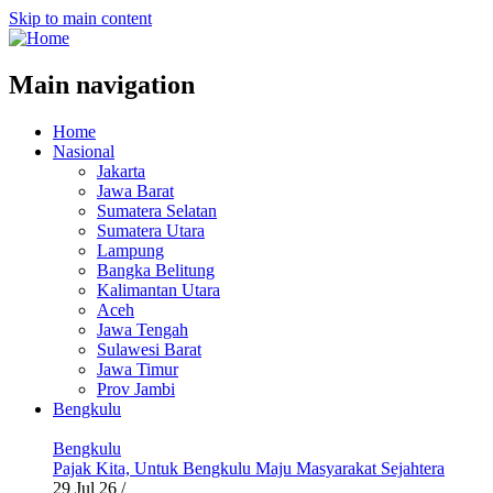
Skip to main content
Main navigation
Home
Nasional
Jakarta
Jawa Barat
Sumatera Selatan
Sumatera Utara
Lampung
Bangka Belitung
Kalimantan Utara
Aceh
Jawa Tengah
Sulawesi Barat
Jawa Timur
Prov Jambi
Bengkulu
Bengkulu
Pajak Kita, Untuk Bengkulu Maju Masyarakat Sejahtera
29 Jul 26
/