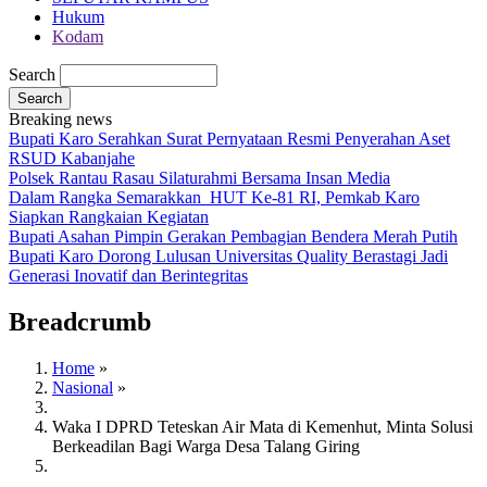
Hukum
Kodam
Search
Breaking news
Bupati Karo Serahkan Surat Pernyataan Resmi Penyerahan Aset
RSUD Kabanjahe
Polsek Rantau Rasau Silaturahmi Bersama Insan Media
Dalam Rangka Semarakkan HUT Ke-81 RI, Pemkab Karo
Siapkan Rangkaian Kegiatan
Bupati Asahan Pimpin Gerakan Pembagian Bendera Merah Putih
Bupati Karo Dorong Lulusan Universitas Quality Berastagi Jadi
Generasi Inovatif dan Berintegritas
Breadcrumb
Home
»
Nasional
»
Waka I DPRD Teteskan Air Mata di Kemenhut, Minta Solusi
Berkeadilan Bagi Warga Desa Talang Giring