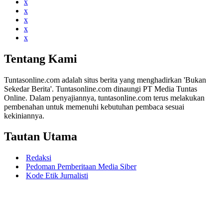
x
x
x
x
x
Tentang Kami
Tuntasonline.com adalah situs berita yang menghadirkan 'Bukan
Sekedar Berita'. Tuntasonline.com dinaungi PT Media Tuntas
Online. Dalam penyajiannya, tuntasonline.com terus melakukan
pembenahan untuk memenuhi kebutuhan pembaca sesuai
kekiniannya.
Tautan Utama
Redaksi
Pedoman Pemberitaan Media Siber
Kode Etik Jurnalisti