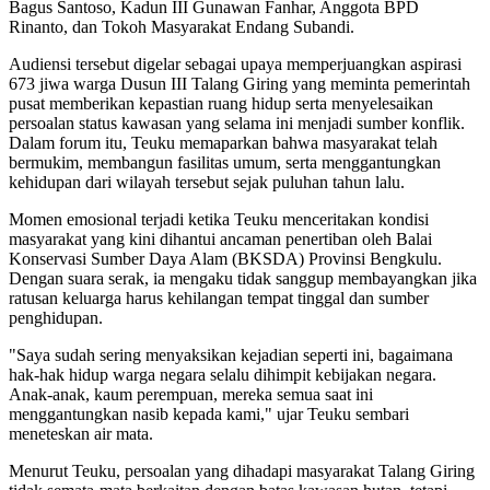
Bagus Santoso, Kadun III Gunawan Fanhar, Anggota BPD
Rinanto, dan Tokoh Masyarakat Endang Subandi.
Audiensi tersebut digelar sebagai upaya memperjuangkan aspirasi
673 jiwa warga Dusun III Talang Giring yang meminta pemerintah
pusat memberikan kepastian ruang hidup serta menyelesaikan
persoalan status kawasan yang selama ini menjadi sumber konflik.
Dalam forum itu, Teuku memaparkan bahwa masyarakat telah
bermukim, membangun fasilitas umum, serta menggantungkan
kehidupan dari wilayah tersebut sejak puluhan tahun lalu.
Momen emosional terjadi ketika Teuku menceritakan kondisi
masyarakat yang kini dihantui ancaman penertiban oleh Balai
Konservasi Sumber Daya Alam (BKSDA) Provinsi Bengkulu.
Dengan suara serak, ia mengaku tidak sanggup membayangkan jika
ratusan keluarga harus kehilangan tempat tinggal dan sumber
penghidupan.
"Saya sudah sering menyaksikan kejadian seperti ini, bagaimana
hak-hak hidup warga negara selalu dihimpit kebijakan negara.
Anak-anak, kaum perempuan, mereka semua saat ini
menggantungkan nasib kepada kami," ujar Teuku sembari
meneteskan air mata.
Menurut Teuku, persoalan yang dihadapi masyarakat Talang Giring