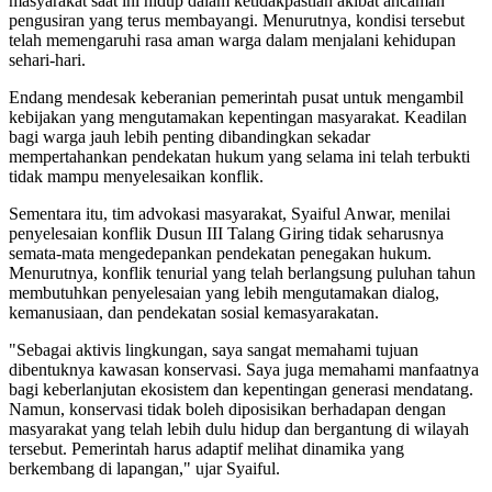
masyarakat saat ini hidup dalam ketidakpastian akibat ancaman
pengusiran yang terus membayangi. Menurutnya, kondisi tersebut
telah memengaruhi rasa aman warga dalam menjalani kehidupan
sehari-hari.
Endang mendesak keberanian pemerintah pusat untuk mengambil
kebijakan yang mengutamakan kepentingan masyarakat. Keadilan
bagi warga jauh lebih penting dibandingkan sekadar
mempertahankan pendekatan hukum yang selama ini telah terbukti
tidak mampu menyelesaikan konflik.
Sementara itu, tim advokasi masyarakat, Syaiful Anwar, menilai
penyelesaian konflik Dusun III Talang Giring tidak seharusnya
semata-mata mengedepankan pendekatan penegakan hukum.
Menurutnya, konflik tenurial yang telah berlangsung puluhan tahun
membutuhkan penyelesaian yang lebih mengutamakan dialog,
kemanusiaan, dan pendekatan sosial kemasyarakatan.
"Sebagai aktivis lingkungan, saya sangat memahami tujuan
dibentuknya kawasan konservasi. Saya juga memahami manfaatnya
bagi keberlanjutan ekosistem dan kepentingan generasi mendatang.
Namun, konservasi tidak boleh diposisikan berhadapan dengan
masyarakat yang telah lebih dulu hidup dan bergantung di wilayah
tersebut. Pemerintah harus adaptif melihat dinamika yang
berkembang di lapangan," ujar Syaiful.