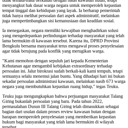
tidak semata-mata berkaitan dengan batas kawasan hutan, tetapi
menyangkut hak dasar warga negara untuk memperoleh kepastian
tempat tinggal dan kehidupan yang layak. Ia berharap pemerintah
tidak hanya melihat persoalan dari aspek administratif, melainkan
juga mempertimbangkan sisi kemanusiaan dan keadilan sosial.
Ia menegaskan, negara memiliki kewajiban menghadirkan solusi
yang mengedepankan perlindungan terhadap masyarakat yang telah
lama bermukim di kawasan tersebut. Karena itu, DPRD Provinsi
Bengkulu bersama masyarakat terus mengawal proses penyelesaian
agar tidak berujung pada konflik yang merugikan warga.
"Kami memohon dengan sepuluh jari kepada Kementerian
Kehutanan agar mengambil kebijakan extraordinary terhadap
persoalan ini. Jalur birokrasi sudah berkali-kali kami tempuh, tetapi
semuanya selalu menemui jalan buntu. Yang dihadapi hari ini bukan
sekadar persoalan administrasi kawasan, melainkan nasib 673 warga
negara yang membutuhkan kepastian ruang hidup," tegas Teuku.
Teuku juga mengungkapkan bahwa perjuangan masyarakat Talang
Giring bukanlah persoalan yang baru. Pada tahun 2022,
permasalahan Dusun III Talang Giring telah dimasukkan sebagai
bagian dari usulan dalam proses review kawasan hutan dengan
harapan memperoleh penyelesaian yang memberikan kepastian
hukum bagi masyarakat yang telah lama bermukim di wilayah
tersebut.