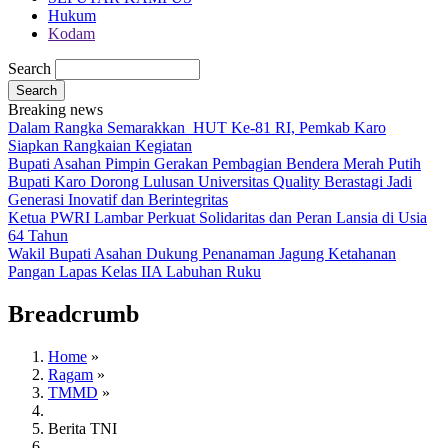
Hukum
Kodam
Search
Breaking news
Dalam Rangka Semarakkan HUT Ke-81 RI, Pemkab Karo
Siapkan Rangkaian Kegiatan
Bupati Asahan Pimpin Gerakan Pembagian Bendera Merah Putih
Bupati Karo Dorong Lulusan Universitas Quality Berastagi Jadi
Generasi Inovatif dan Berintegritas
Ketua PWRI Lambar Perkuat Solidaritas dan Peran Lansia di Usia
64 Tahun
Wakil Bupati Asahan Dukung Penanaman Jagung Ketahanan
Pangan Lapas Kelas IIA Labuhan Ruku
Breadcrumb
Home
»
Ragam
»
TMMD
»
Berita TNI