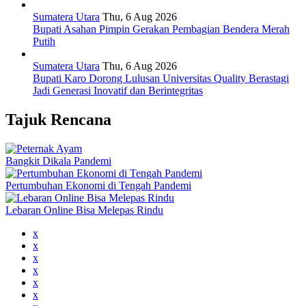
Sumatera Utara
Thu, 6 Aug 2026
Bupati Asahan Pimpin Gerakan Pembagian Bendera Merah
Putih
Sumatera Utara
Thu, 6 Aug 2026
Bupati Karo Dorong Lulusan Universitas Quality Berastagi
Jadi Generasi Inovatif dan Berintegritas
Tajuk Rencana
Bangkit Dikala Pandemi
Pertumbuhan Ekonomi di Tengah Pandemi
Lebaran Online Bisa Melepas Rindu
x
x
x
x
x
x