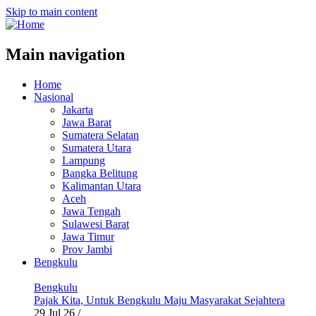
Skip to main content
Main navigation
Home
Nasional
Jakarta
Jawa Barat
Sumatera Selatan
Sumatera Utara
Lampung
Bangka Belitung
Kalimantan Utara
Aceh
Jawa Tengah
Sulawesi Barat
Jawa Timur
Prov Jambi
Bengkulu
Bengkulu
Pajak Kita, Untuk Bengkulu Maju Masyarakat Sejahtera
29 Jul 26
/