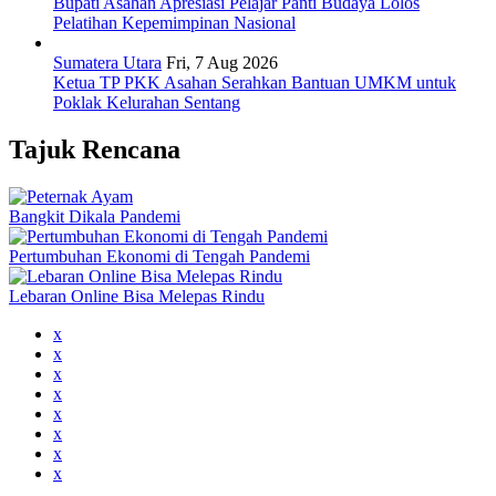
Bupati Asahan Apresiasi Pelajar Panti Budaya Lolos
Pelatihan Kepemimpinan Nasional
Sumatera Utara
Fri, 7 Aug 2026
Ketua TP PKK Asahan Serahkan Bantuan UMKM untuk
Poklak Kelurahan Sentang
Tajuk Rencana
Bangkit Dikala Pandemi
Pertumbuhan Ekonomi di Tengah Pandemi
Lebaran Online Bisa Melepas Rindu
x
x
x
x
x
x
x
x