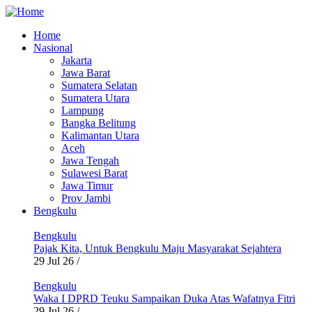
Skip
to
Home
main
Nasional
Main
content
Jakarta
navigation
Jawa Barat
Sumatera Selatan
Sumatera Utara
Lampung
Bangka Belitung
Kalimantan Utara
Aceh
Jawa Tengah
Sulawesi Barat
Jawa Timur
Prov Jambi
Bengkulu
Bengkulu
Pajak Kita, Untuk Bengkulu Maju Masyarakat Sejahtera
29 Jul 26
/
Bengkulu
Waka I DPRD Teuku Sampaikan Duka Atas Wafatnya Fitri
29 Jul 26
/