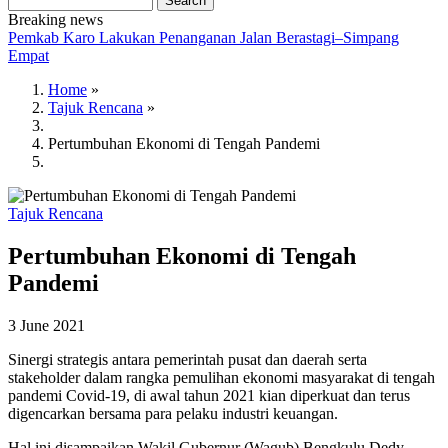
Breaking news
Pemkab Karo Lakukan Penanganan Jalan Berastagi–Simpang
Empat
Home
»
Tajuk Rencana
»
Breadcrumb
Pertumbuhan Ekonomi di Tengah Pandemi
Tajuk Rencana
Pertumbuhan Ekonomi di Tengah
Pandemi
3 June 2021
Sinergi strategis antara pemerintah pusat dan daerah serta
stakeholder dalam rangka pemulihan ekonomi masyarakat di tengah
pandemi Covid-19, di awal tahun 2021 kian diperkuat dan terus
digencarkan bersama para pelaku industri keuangan.
Hal ini disampaikan Wakil Gubernur (Wagub) Bengkulu Dedy