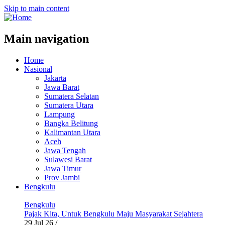
Skip to main content
Main navigation
Home
Nasional
Jakarta
Jawa Barat
Sumatera Selatan
Sumatera Utara
Lampung
Bangka Belitung
Kalimantan Utara
Aceh
Jawa Tengah
Sulawesi Barat
Jawa Timur
Prov Jambi
Bengkulu
Bengkulu
Pajak Kita, Untuk Bengkulu Maju Masyarakat Sejahtera
29 Jul 26
/