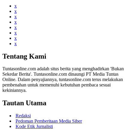
x
x
x
x
x
x
x
x
Tentang Kami
Tuntasonline.com adalah situs berita yang menghadirkan 'Bukan
Sekedar Berita'. Tuntasonline.com dinaungi PT Media Tuntas
Online. Dalam penyajiannya, tuntasonline.com terus melakukan
pembenahan untuk memenuhi kebutuhan pembaca sesuai
kekiniannya.
Tautan Utama
Redaksi
Pedoman Pemberitaan Media Siber
Kode Etik Jurnalisti