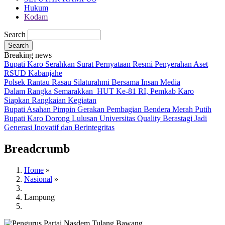
Hukum
Kodam
Search
Breaking news
Bupati Karo Serahkan Surat Pernyataan Resmi Penyerahan Aset
RSUD Kabanjahe
Polsek Rantau Rasau Silaturahmi Bersama Insan Media
Dalam Rangka Semarakkan HUT Ke-81 RI, Pemkab Karo
Siapkan Rangkaian Kegiatan
Bupati Asahan Pimpin Gerakan Pembagian Bendera Merah Putih
Bupati Karo Dorong Lulusan Universitas Quality Berastagi Jadi
Generasi Inovatif dan Berintegritas
Breadcrumb
Home
»
Nasional
»
Lampung