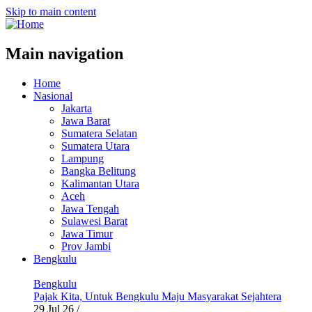
Skip to main content
Main navigation
Home
Nasional
Jakarta
Jawa Barat
Sumatera Selatan
Sumatera Utara
Lampung
Bangka Belitung
Kalimantan Utara
Aceh
Jawa Tengah
Sulawesi Barat
Jawa Timur
Prov Jambi
Bengkulu
Bengkulu
Pajak Kita, Untuk Bengkulu Maju Masyarakat Sejahtera
29 Jul 26
/