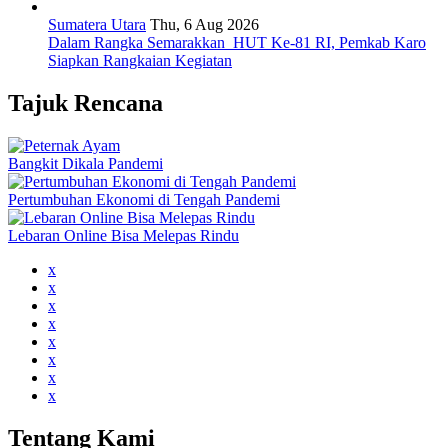
Sumatera Utara
Thu, 6 Aug 2026
Dalam Rangka Semarakkan HUT Ke-81 RI, Pemkab Karo
Siapkan Rangkaian Kegiatan
Tajuk Rencana
Bangkit Dikala Pandemi
Pertumbuhan Ekonomi di Tengah Pandemi
Lebaran Online Bisa Melepas Rindu
x
x
x
x
x
x
x
x
Tentang Kami