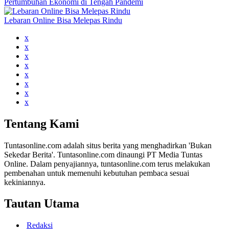
Pertumbuhan Ekonomi di Tengah Pandemi
Lebaran Online Bisa Melepas Rindu
x
x
x
x
x
x
x
x
Tentang Kami
Tuntasonline.com adalah situs berita yang menghadirkan 'Bukan
Sekedar Berita'. Tuntasonline.com dinaungi PT Media Tuntas
Online. Dalam penyajiannya, tuntasonline.com terus melakukan
pembenahan untuk memenuhi kebutuhan pembaca sesuai
kekiniannya.
Tautan Utama
Redaksi