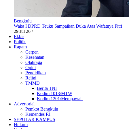
Bengkulu
Waka I DPRD Teuku Sampaikan Duka Atas Wafatnya Fitri
29 Jul 26
/
Ekbis
Politik
Ragam
Cerpen
Kesehatan
Olahraga
Opini
Pendidikan
Religi
TMMD
Berita TNI
Kodim 1013/MTW
Kodim 1201/Mempawah
Advertorial
Pemkot Bengkulu
Kemendes RI
SEPUTAR KAMPUS
Hukum