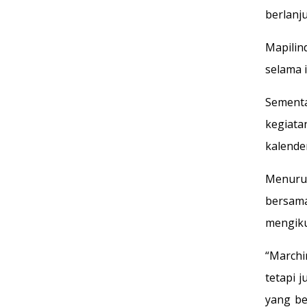
berlanj
Mapilin
selama 
Sementa
kegiata
kalende
Menuru
bersama
mengiku
“Marchi
tetapi 
yang be