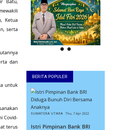
ir Batu,
mewakili
n, Ketua
n, serta
utannya
erta dan
BERITA POPULER
ta untuk
ksanakan
Thu, 7 Apr 2022
SUMATERA UTARA
i Covid-
Istri Pimpinan Bank BRI
at terus