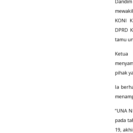
Dandim 
mewakil
KONI Ka
DPRD Ka
tamu un
Ketua 
menyamp
pihak y
Ia berh
menampi
“UNA NB
pada ta
19, akh