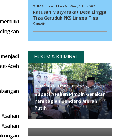
Wed, 1 Nov 2023
SUMATERA UTARA
Ratusan Masyarakat Desa Lingga
Tiga Geruduk PKS Lingga Tiga
emiliki
Sawit
ndingkan
 menjadi
HUKUM & KRIMINAL
ut-Aceh
Thu, 6 Aug 2026
SUMATERA UTARA
mbangan
Bupati Asahan Pimpin Gerakan
Thu, 6 Aug 2026
SUMATERA UTARA
Pembagian Bendera Merah
Bupati Karo Dorong Lulusan
Putih
Universitas Quality Berastagi
Asahan
Jadi Generasi Inovatif dan
Berintegritas
s Asahan
dukungan