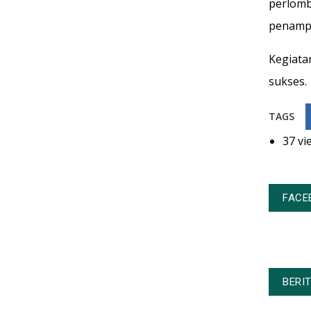
perlom
penampi
Kegiata
sukses.
TAGS
37 vi
FACE
BERI