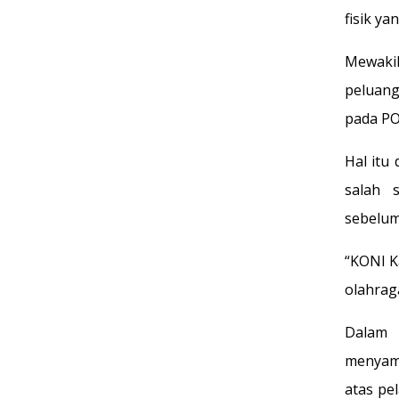
fisik ya
Mewaki
peluang
pada P
Hal itu
salah 
sebelum
“KONI 
olahrag
Dalam
menyamp
atas pe