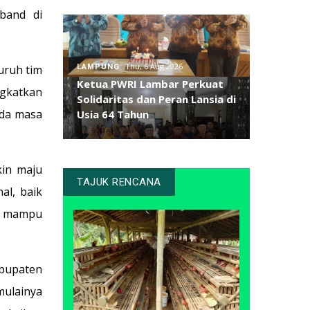
band di
Thu, 6 Aug 2026
uruh tim
LAMPUNG
Ketua PWRI Lambar Perkuat
gkatkan
Solidaritas dan Peran Lansia di
ada masa
Usia 64 Tahun
kin maju
TAJUK RENCANA
al, baik
ga mampu
bupaten
ulainya