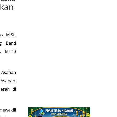
tkan
., M.Si.,
ng Band
s ke-40
s Asahan
 Asahan.
aerah di
mewakili