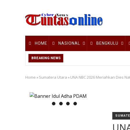
Skip
to
main
content
Main
HOME
NASIONAL
BENGKULU
navigation
BREAKING NEWS
Home
»
Sumatera Utara
»
UNA NBC 2026 Meriahkan Dies Nata
Breadcrumb
SUMATE
UNA