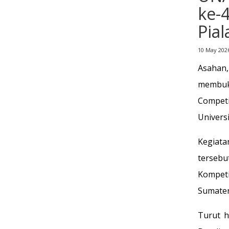
ke-
Pia
10 May 202
Asahan, 
membuk
Compet
Univers
Kegiata
tersebu
Kompeti
Sumater
Turut h