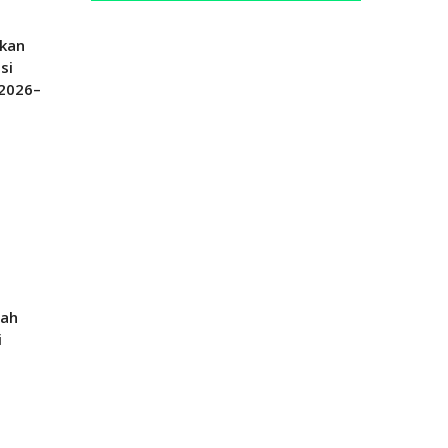
ikan
si
 2026–
t
gah
i