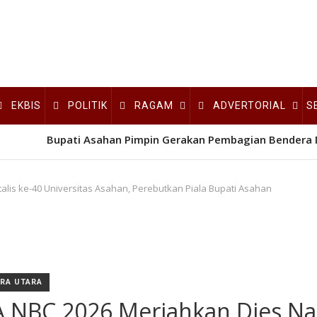
EKBIS
POLITIK
RAGAM
ADVERTORIAL
S
Bupati Asahan Pimpin Gerakan Pembagian Bendera 
lis ke-40 Universitas Asahan, Perebutkan Piala Bupati Asahan
RA UTARA
 NBC 2026 Meriahkan Dies Nat