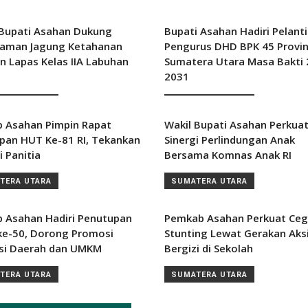
 Bupati Asahan Dukung
Bupati Asahan Hadiri Pelant
aman Jagung Ketahanan
Pengurus DHD BPK 45 Provin
n Lapas Kelas IIA Labuhan
Sumatera Utara Masa Bakti
2031
TERA UTARA
SUMATERA UTARA
 Asahan Pimpin Rapat
Wakil Bupati Asahan Perkua
apan HUT Ke-81 RI, Tekankan
Sinergi Perlindungan Anak
i Panitia
Bersama Komnas Anak RI
TERA UTARA
SUMATERA UTARA
 Asahan Hadiri Penutupan
Pemkab Asahan Perkuat Ce
ke-50, Dorong Promosi
Stunting Lewat Gerakan Aks
si Daerah dan UMKM
Bergizi di Sekolah
TERA UTARA
SUMATERA UTARA