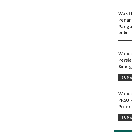
Wakil
Penan
Panga
Ruku
SUMA
Wabup
Persi
Sinerg
SUMA
Wabup
PRSU 
Poten
SUMA