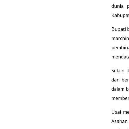
dunia 
Kabupat
Bupati 
marchi
pembina
mendat
Selain 
dan ber
dalam b
memberik
Usai m
Asahan