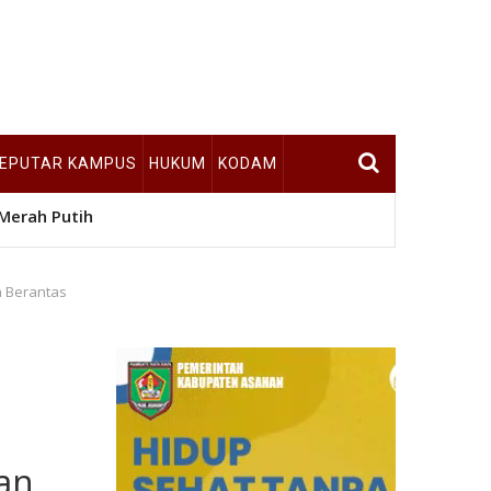
EPUTAR KAMPUS
HUKUM
KODAM
Merah Putih
n Berantas
an