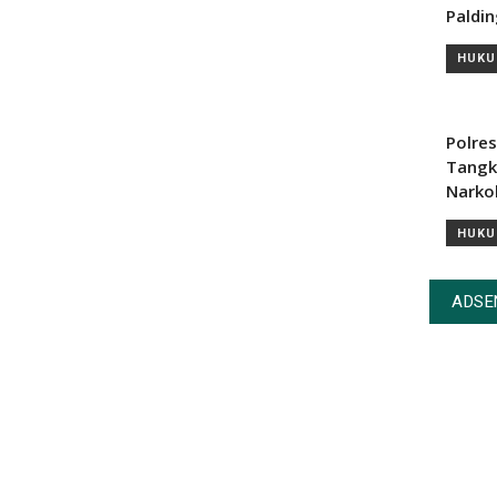
Paldi
HUKU
Polre
Tangk
Narko
HUKU
ADSE