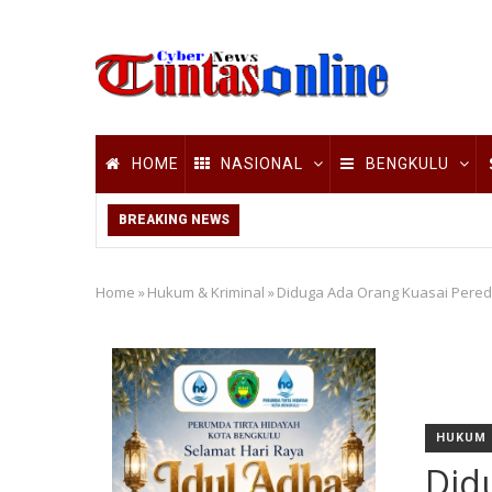
Skip
to
main
content
Main
HOME
NASIONAL
BENGKULU
navigation
BREAKING NEWS
Home
»
Hukum & Kriminal
»
Diduga Ada Orang Kuasai Pered
Breadcrumb
HUKUM 
Did