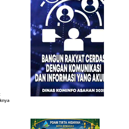
t
knya
p