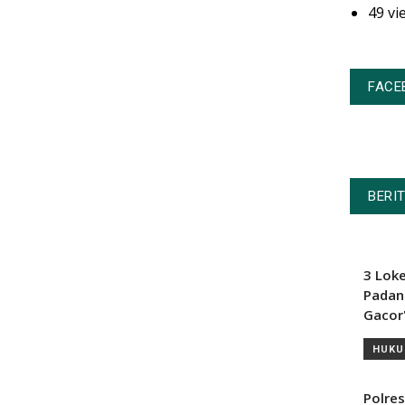
49 vi
FACE
BERI
3 Lok
Padan
Gacor
HUKU
Polre