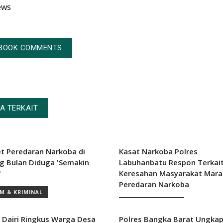
ews
BOOK COMMENTS
TA TERKAIT
et Peredaran Narkoba di
Kasat Narkoba Polres
g Bulan Diduga 'Semakin
Labuhanbatu Respon Terkai
'
Keresahan Masyarakat Mara
Peredaran Narkoba
M & KRIMINAL
SUMATERA UTARA
s Dairi Ringkus Warga Desa
Polres Bangka Barat Ungka