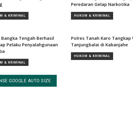
ng
Peredaran Gelap Narkotika
M & KRIMINAL
HUKUM & KRIMINAL
s Bangka Tengah Berhasil
Polres Tanah Karo Tangkap
ap Pelaku Penyalahgunaan
Tanjungbalai di Kabanjahe
ba
HUKUM & KRIMINAL
M & KRIMINAL
NSE GOOGLE AUTO SIZE