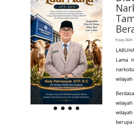
Nar
Tam
Ber
8 July 2026
LABUHAN
Lama m
narkoba
wilayah
Berdasa
wilayah
wilayah
berupa 