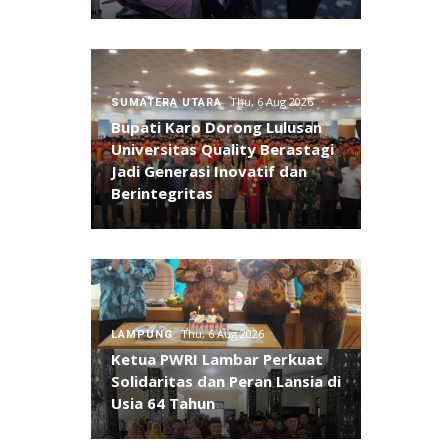
Thu, 6 Aug 2026
SUMATERA UTARA
Bupati Karo Dorong Lulusan
Universitas Quality Berastagi
Jadi Generasi Inovatif dan
Berintegritas
Thu, 6 Aug 2026
LAMPUNG
Ketua PWRI Lambar Perkuat
Solidaritas dan Peran Lansia di
Usia 64 Tahun