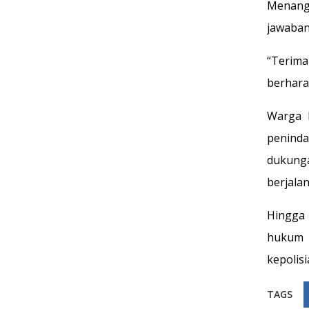
Menang
jawaban
“Terima
berhara
Warga b
peninda
dukung
berjalan
Hingga 
hukum d
kepolis
TAGS