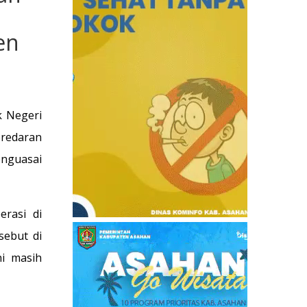
en
k Negeri
redaran
enguasai
erasi di
sebut di
ni masih