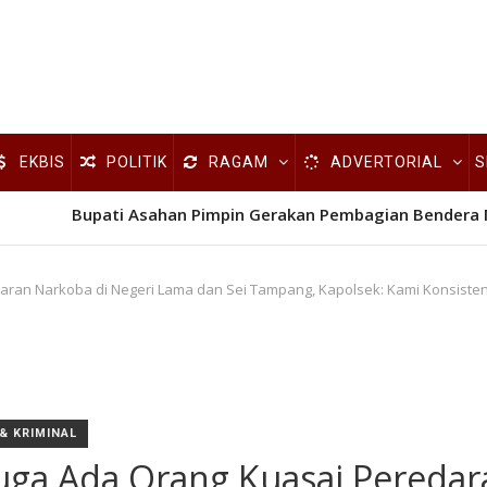
EKBIS
POLITIK
RAGAM
ADVERTORIAL
S
Bupati Asahan Pimpin Gerakan Pembagian Bendera 
aran Narkoba di Negeri Lama dan Sei Tampang, Kapolsek: Kami Konsiste
& KRIMINAL
uga Ada Orang Kuasai Peredar