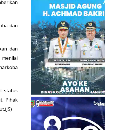
berikan
koba dan
ikan dan
 menilai
narkoba
t status
t. Pihak
t.(JS)