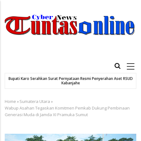
Skip
to
main
content
Main
navigation
Bupati Karo Serahkan Surat Pernyataan Resmi Penyerahan Aset RSUD
Kabanjahe
Home
»
Sumatera Utara
»
Breadcrumb
Wabup Asahan Tegaskan Komitmen Pemkab Dukung Pembinaan
Generasi Muda di Jamda XI Pramuka Sumut