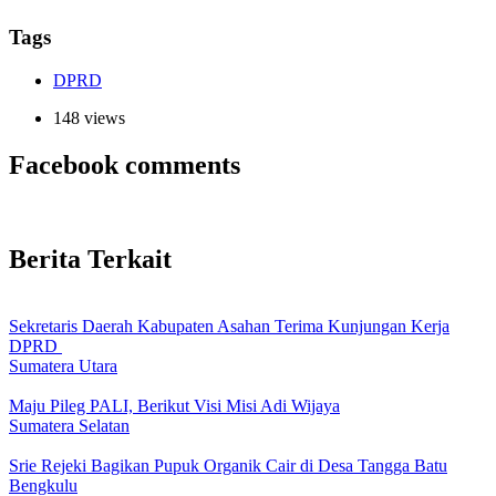
Tags
DPRD
148 views
Facebook comments
Berita Terkait
Sekretaris Daerah Kabupaten Asahan Terima Kunjungan Kerja
DPRD
Sumatera Utara
Maju Pileg PALI, Berikut Visi Misi Adi Wijaya
Sumatera Selatan
Srie Rejeki Bagikan Pupuk Organik Cair di Desa Tangga Batu
Bengkulu