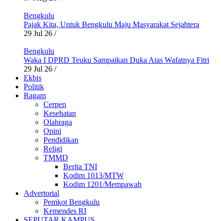
Bengkulu
Pajak Kita, Untuk Bengkulu Maju Masyarakat Sejahtera
29 Jul 26
/
Bengkulu
Waka I DPRD Teuku Sampaikan Duka Atas Wafatnya Fitri
29 Jul 26
/
Ekbis
Politik
Ragam
Cerpen
Kesehatan
Olahraga
Opini
Pendidikan
Religi
TMMD
Berita TNI
Kodim 1013/MTW
Kodim 1201/Mempawah
Advertorial
Pemkot Bengkulu
Kemendes RI
SEPUTAR KAMPUS