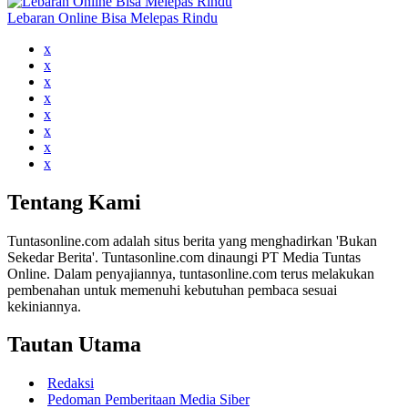
Lebaran Online Bisa Melepas Rindu
x
x
x
x
x
x
x
x
Tentang Kami
Tuntasonline.com adalah situs berita yang menghadirkan 'Bukan
Sekedar Berita'. Tuntasonline.com dinaungi PT Media Tuntas
Online. Dalam penyajiannya, tuntasonline.com terus melakukan
pembenahan untuk memenuhi kebutuhan pembaca sesuai
kekiniannya.
Tautan Utama
Redaksi
Pedoman Pemberitaan Media Siber