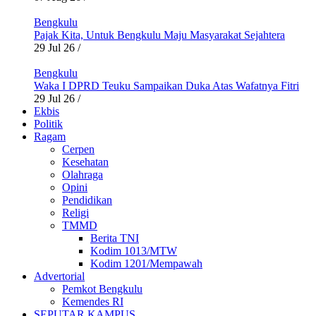
Bengkulu
Pajak Kita, Untuk Bengkulu Maju Masyarakat Sejahtera
29 Jul 26
/
Bengkulu
Waka I DPRD Teuku Sampaikan Duka Atas Wafatnya Fitri
29 Jul 26
/
Ekbis
Politik
Ragam
Cerpen
Kesehatan
Olahraga
Opini
Pendidikan
Religi
TMMD
Berita TNI
Kodim 1013/MTW
Kodim 1201/Mempawah
Advertorial
Pemkot Bengkulu
Kemendes RI
SEPUTAR KAMPUS