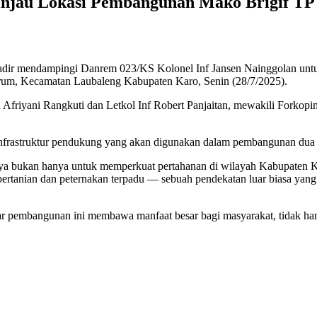
jau Lokasi Pembangunan Mako Brigif TP 
 hadir mendampingi Danrem 023/KS Kolonel Inf Jansen Nainggolan unt
rum, Kecamatan Laubaleng Kabupaten Karo, Senin (28/7/2025).
Afriyani Rangkuti dan Letkol Inf Robert Panjaitan, mewakili Forkopi
 infrastruktur pendukung yang akan digunakan dalam pembangunan dua
ya bukan hanya untuk memperkuat pertahanan di wilayah Kabupaten K
 pertanian dan peternakan terpadu — sebuah pendekatan luar biasa ya
 pembangunan ini membawa manfaat besar bagi masyarakat, tidak hany