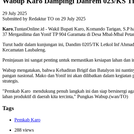
Wabup Karo Dampingi Danrem 023/KS Tin
29 July 2025
Submitted by
Redaktur TO
on 29 July 2025
Karo
,TuntasOnline.id - Wakil Bupati Karo, Komando Tarigan, S.P
37 Mergasilima dan Yonif TP 904 Garamata di Desa Mbal-Mbal Peta
Turut hadir dalam kunjungan ini, Dandim 0205/TK Letkol Inf Ahmad 
Kecamatan Laubaleng.
Peninjauan ini sangat penting untuk memastikan kesiapan lahan dan
Wabup mengatakan, bahwa Kehadiran Brigif dan Batalyon ini nantin
pangan nasional. Mako dan Yonif ini akan dilibatkan dalam kegiatan
strategis.
"Pemkab Karo mendukung penuh langkah ini dan siap bersinergi agar
lahan produktif di daerah kita tercinta," Pungkas Wabup.(wan/TO)
Tags
Pemkab Karo
288 views