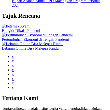
Bupati Asahan Minta OPD Matangkan Program Prioritas
2027
Tajuk Rencana
Bangkit Dikala Pandemi
Pertumbuhan Ekonomi di Tengah Pandemi
Lebaran Online Bisa Melepas Rindu
x
x
x
x
x
x
x
x
Tentang Kami
Tuntasonline.com adalah situs berita yang menghadirkan 'Bukan