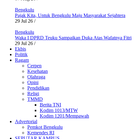
Bengkulu
Pajak Kita, Untuk Bengkulu Maju Masyarakat Sejahtera
29 Jul 26
/
Bengkulu
Waka I DPRD Teuku Sampaikan Duka Atas Wafatnya Fitri
29 Jul 26
/
Ekbis
Politik
Ragam
Cerpen
Kesehatan
Olahraga
Opini
Pendidikan
Religi
TMMD
Berita TNI
Kodim 1013/MTW
Kodim 1201/Mempawah
Advertorial
Pemkot Bengkulu
Kemendes RI
SEPUTAR KAMPUS