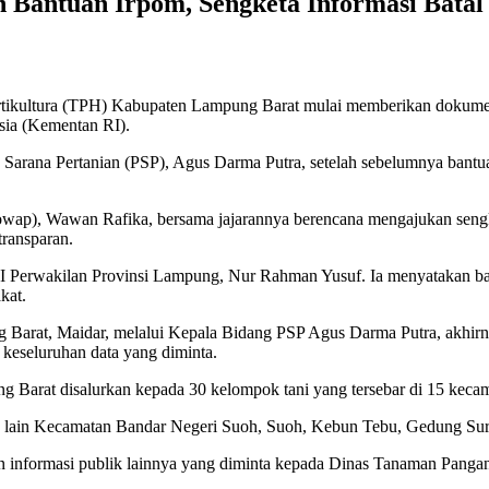
antuan Irpom, Sengketa Informasi Batal
tikultura (TPH) Kabupaten Lampung Barat mulai memberikan dokumen i
sia (Kementan RI).
arana Pertanian (PSP), Agus Darma Putra, setelah sebelumnya bantuan
ap), Wawan Rafika, bersama jajarannya berencana mengajukan sengke
transparan.
RI Perwakilan Provinsi Lampung, Nur Rahman Yusuf. Ia menyatakan b
kat.
g Barat, Maidar, melalui Kepala Bidang PSP Agus Darma Putra, akhi
eseluruhan data yang diminta.
g Barat disalurkan kepada 30 kelompok tani yang tersebar di 15 keca
ra lain Kecamatan Bandar Negeri Suoh, Suoh, Kebun Tebu, Gedung S
informasi publik lainnya yang diminta kepada Dinas Tanaman Pangan