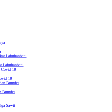
a
at Labuhanbatu
Covid-19
an Bumdes
iga Sawit