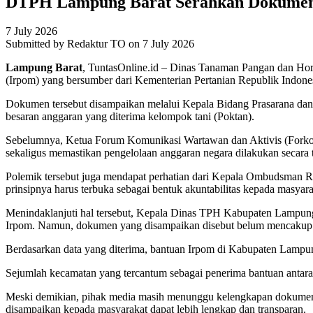
DTPH Lampung Barat Serahkan Dokumen B
7 July 2026
Submitted by
Redaktur TO
on 7 July 2026
Lampung
Barat
, TuntasOnline.id – Dinas Tanaman Pangan dan Hor
(Irpom) yang bersumber dari Kementerian Pertanian Republik Indone
Dokumen tersebut disampaikan melalui Kepala Bidang Prasarana dan S
besaran anggaran yang diterima kelompok tani (Poktan).
Sebelumnya, Ketua Forum Komunikasi Wartawan dan Aktivis (Forkow
sekaligus memastikan pengelolaan anggaran negara dilakukan secara 
Polemik tersebut juga mendapat perhatian dari Kepala Ombudsman 
prinsipnya harus terbuka sebagai bentuk akuntabilitas kepada masyara
Menindaklanjuti hal tersebut, Kepala Dinas TPH Kabupaten Lampun
Irpom. Namun, dokumen yang disampaikan disebut belum mencakup k
Berdasarkan data yang diterima, bantuan Irpom di Kabupaten Lampun
Sejumlah kecamatan yang tercantum sebagai penerima bantuan anta
Meski demikian, pihak media masih menunggu kelengkapan dokumen 
disampaikan kepada masyarakat dapat lebih lengkap dan transparan.