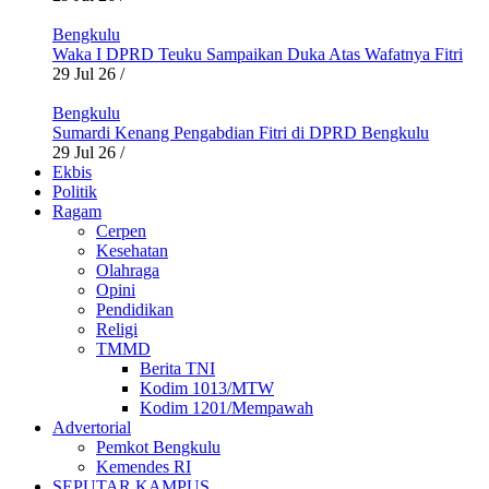
Bengkulu
Waka I DPRD Teuku Sampaikan Duka Atas Wafatnya Fitri
29 Jul 26
/
Bengkulu
Sumardi Kenang Pengabdian Fitri di DPRD Bengkulu
29 Jul 26
/
Ekbis
Politik
Ragam
Cerpen
Kesehatan
Olahraga
Opini
Pendidikan
Religi
TMMD
Berita TNI
Kodim 1013/MTW
Kodim 1201/Mempawah
Advertorial
Pemkot Bengkulu
Kemendes RI
SEPUTAR KAMPUS