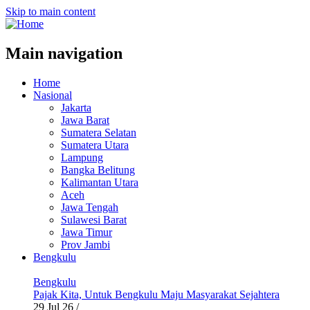
Skip to main content
Main navigation
Home
Nasional
Jakarta
Jawa Barat
Sumatera Selatan
Sumatera Utara
Lampung
Bangka Belitung
Kalimantan Utara
Aceh
Jawa Tengah
Sulawesi Barat
Jawa Timur
Prov Jambi
Bengkulu
Bengkulu
Pajak Kita, Untuk Bengkulu Maju Masyarakat Sejahtera
29 Jul 26
/