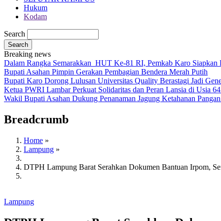
Hukum
Kodam
Search
Breaking news
Dalam Rangka Semarakkan HUT Ke-81 RI, Pemkab Karo Siapkan R
Bupati Asahan Pimpin Gerakan Pembagian Bendera Merah Putih
Bupati Karo Dorong Lulusan Universitas Quality Berastagi Jadi Gener
Ketua PWRI Lambar Perkuat Solidaritas dan Peran Lansia di Usia 6
Wakil Bupati Asahan Dukung Penanaman Jagung Ketahanan Pangan
Breadcrumb
Home
»
Lampung
»
DTPH Lampung Barat Serahkan Dokumen Bantuan Irpom, Seng
Lampung