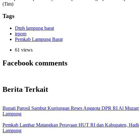
(Tim)
Tags
Dtph lampung barat
irpom
Pemkab Lampung Barat
61 views
Facebook comments
Berita Terkait
Bupati Parosil Sambut Kunjungan Reses Anggota DPR RI Al Muzam
Lampung
Pemkab Lambar Matangkan Perayaan HUT RI dan Kabupaten, Hadir
Lampung