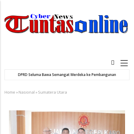
Skip
to
main
content
Main
navigation
DPRD Seluma Bawa Semangat Merdeka ke Pembangunan
Home
»
Nasional
»
Sumatera Utara
Breadcrumb