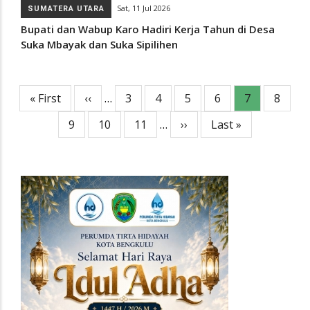
Sat, 11 Jul 2026
SUMATERA UTARA
Bupati dan Wabup Karo Hadiri Kerja Tahun di Desa
Suka Mbayak dan Suka Sipilihen
First
« First
Previous
‹‹
…
Page
3
Page
4
Page
5
Page
6
Current
7
Page
8
Pagination
page
page
page
Page
9
Page
10
Page
11
…
Next
››
Last
Last »
page
page