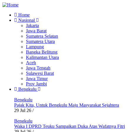
Skip
to
Home
main
Nasional
Main
content
Jakarta
navigation
Jawa Barat
Sumatera Selatan
Sumatera Utara
Lampung
Bangka Belitung
Kalimantan Utara
Aceh
Jawa Tengah
Sulawesi Barat
Jawa Timur
Prov Jambi
Bengkulu
Bengkulu
Pajak Kita, Untuk Bengkulu Maju Masyarakat Sejahtera
29 Jul 26
/
Bengkulu
Waka I DPRD Teuku Sampaikan Duka Atas Wafatnya Fitri
29 Jul 26
/