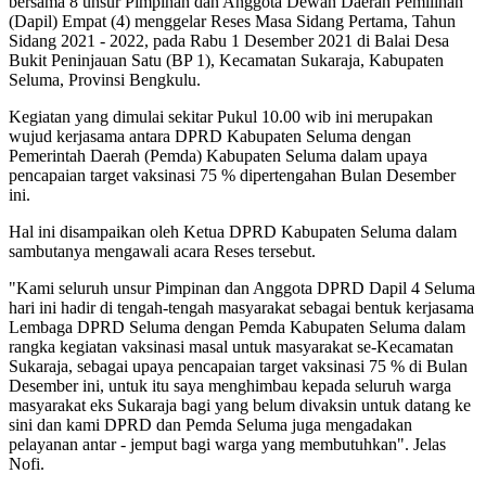
bersama 8 unsur Pimpinan dan Anggota Dewan Daerah Pemilihan
(Dapil) Empat (4) menggelar Reses Masa Sidang Pertama, Tahun
Sidang 2021 - 2022, pada Rabu 1 Desember 2021 di Balai Desa
Bukit Peninjauan Satu (BP 1), Kecamatan Sukaraja, Kabupaten
Seluma, Provinsi Bengkulu.
Kegiatan yang dimulai sekitar Pukul 10.00 wib ini merupakan
wujud kerjasama antara DPRD Kabupaten Seluma dengan
Pemerintah Daerah (Pemda) Kabupaten Seluma dalam upaya
pencapaian target vaksinasi 75 % dipertengahan Bulan Desember
ini.
Hal ini disampaikan oleh Ketua DPRD Kabupaten Seluma dalam
sambutanya mengawali acara Reses tersebut.
"Kami seluruh unsur Pimpinan dan Anggota DPRD Dapil 4 Seluma
hari ini hadir di tengah-tengah masyarakat sebagai bentuk kerjasama
Lembaga DPRD Seluma dengan Pemda Kabupaten Seluma dalam
rangka kegiatan vaksinasi masal untuk masyarakat se-Kecamatan
Sukaraja, sebagai upaya pencapaian target vaksinasi 75 % di Bulan
Desember ini, untuk itu saya menghimbau kepada seluruh warga
masyarakat eks Sukaraja bagi yang belum divaksin untuk datang ke
sini dan kami DPRD dan Pemda Seluma juga mengadakan
pelayanan antar - jemput bagi warga yang membutuhkan". Jelas
Nofi.