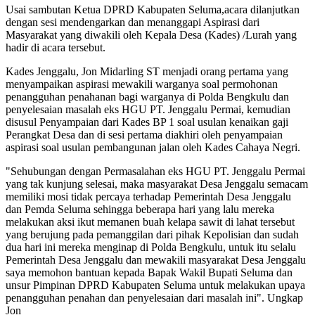
Usai sambutan Ketua DPRD Kabupaten Seluma,acara dilanjutkan
dengan sesi mendengarkan dan menanggapi Aspirasi dari
Masyarakat yang diwakili oleh Kepala Desa (Kades) /Lurah yang
hadir di acara tersebut.
Kades Jenggalu, Jon Midarling ST menjadi orang pertama yang
menyampaikan aspirasi mewakili warganya soal permohonan
penangguhan penahanan bagi warganya di Polda Bengkulu dan
penyelesaian masalah eks HGU PT. Jenggalu Permai, kemudian
disusul Penyampaian dari Kades BP 1 soal usulan kenaikan gaji
Perangkat Desa dan di sesi pertama diakhiri oleh penyampaian
aspirasi soal usulan pembangunan jalan oleh Kades Cahaya Negri.
"Sehubungan dengan Permasalahan eks HGU PT. Jenggalu Permai
yang tak kunjung selesai, maka masyarakat Desa Jenggalu semacam
memiliki mosi tidak percaya terhadap Pemerintah Desa Jenggalu
dan Pemda Seluma sehingga beberapa hari yang lalu mereka
melakukan aksi ikut memanen buah kelapa sawit di lahat tersebut
yang berujung pada pemanggilan dari pihak Kepolisian dan sudah
dua hari ini mereka menginap di Polda Bengkulu, untuk itu selalu
Pemerintah Desa Jenggalu dan mewakili masyarakat Desa Jenggalu
saya memohon bantuan kepada Bapak Wakil Bupati Seluma dan
unsur Pimpinan DPRD Kabupaten Seluma untuk melakukan upaya
penangguhan penahan dan penyelesaian dari masalah ini". Ungkap
Jon