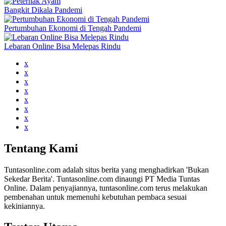
Bangkit Dikala Pandemi
Pertumbuhan Ekonomi di Tengah Pandemi
Lebaran Online Bisa Melepas Rindu
x
x
x
x
x
x
x
x
Tentang Kami
Tuntasonline.com adalah situs berita yang menghadirkan 'Bukan
Sekedar Berita'. Tuntasonline.com dinaungi PT Media Tuntas
Online. Dalam penyajiannya, tuntasonline.com terus melakukan
pembenahan untuk memenuhi kebutuhan pembaca sesuai
kekiniannya.