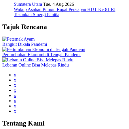
Sumatera Utara
Tue, 4 Aug 2026
Wabup Asahan Pimpin Rapat Persiapan HUT Ke-81 RI,
Tekankan Sinergi Panitia
Tajuk Rencana
Bangkit Dikala Pandemi
Pertumbuhan Ekonomi di Tengah Pandemi
Lebaran Online Bisa Melepas Rindu
x
x
x
x
x
x
x
x
Tentang Kami