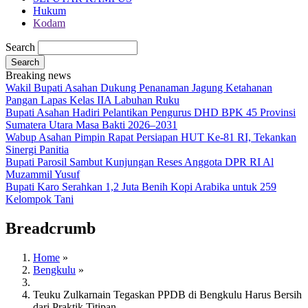
Hukum
Kodam
Search
Breaking news
Wakil Bupati Asahan Dukung Penanaman Jagung Ketahanan
Pangan Lapas Kelas IIA Labuhan Ruku
Bupati Asahan Hadiri Pelantikan Pengurus DHD BPK 45 Provinsi
Sumatera Utara Masa Bakti 2026–2031
Wabup Asahan Pimpin Rapat Persiapan HUT Ke-81 RI, Tekankan
Sinergi Panitia
Bupati Parosil Sambut Kunjungan Reses Anggota DPR RI Al
Muzammil Yusuf
Bupati Karo Serahkan 1,2 Juta Benih Kopi Arabika untuk 259
Kelompok Tani
Breadcrumb
Home
»
Bengkulu
»
Teuku Zulkarnain Tegaskan PPDB di Bengkulu Harus Bersih
dari Praktik Titipan