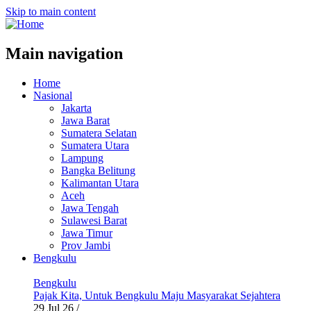
Skip to main content
Main navigation
Home
Nasional
Jakarta
Jawa Barat
Sumatera Selatan
Sumatera Utara
Lampung
Bangka Belitung
Kalimantan Utara
Aceh
Jawa Tengah
Sulawesi Barat
Jawa Timur
Prov Jambi
Bengkulu
Bengkulu
Pajak Kita, Untuk Bengkulu Maju Masyarakat Sejahtera
29 Jul 26
/