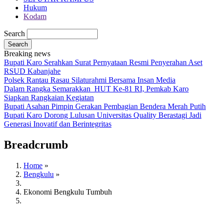
Hukum
Kodam
Search
Breaking news
Bupati Karo Serahkan Surat Pernyataan Resmi Penyerahan Aset
RSUD Kabanjahe
Polsek Rantau Rasau Silaturahmi Bersama Insan Media
Dalam Rangka Semarakkan HUT Ke-81 RI, Pemkab Karo
Siapkan Rangkaian Kegiatan
Bupati Asahan Pimpin Gerakan Pembagian Bendera Merah Putih
Bupati Karo Dorong Lulusan Universitas Quality Berastagi Jadi
Generasi Inovatif dan Berintegritas
Breadcrumb
Home
»
Bengkulu
»
Ekonomi Bengkulu Tumbuh