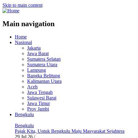
Skip to main content
Main navigation
Home
Nasional
Jakarta
Jawa Barat
Sumatera Selatan
Sumatera Utara
Lampung
Bangka Belitung
Kalimantan Utara
Aceh
Jawa Tengah
Sulawesi Barat
Jawa Timur
Prov Jambi
Bengkulu
Bengkulu
Pajak Kita, Untuk Bengkulu Maju Masyarakat Sejahtera
29 Jul 26
/