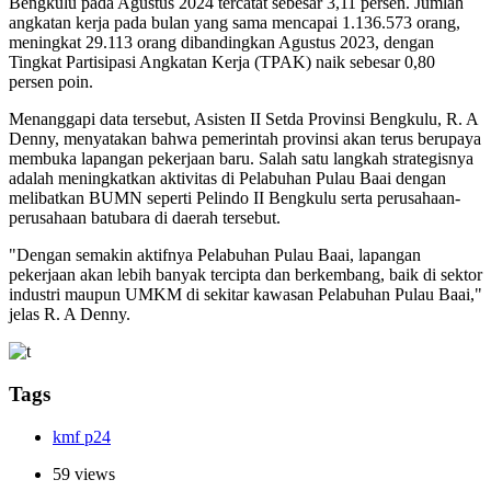
Bengkulu pada Agustus 2024 tercatat sebesar 3,11 persen. Jumlah
angkatan kerja pada bulan yang sama mencapai 1.136.573 orang,
meningkat 29.113 orang dibandingkan Agustus 2023, dengan
Tingkat Partisipasi Angkatan Kerja (TPAK) naik sebesar 0,80
persen poin.
Menanggapi data tersebut, Asisten II Setda Provinsi Bengkulu, R. A
Denny, menyatakan bahwa pemerintah provinsi akan terus berupaya
membuka lapangan pekerjaan baru. Salah satu langkah strategisnya
adalah meningkatkan aktivitas di Pelabuhan Pulau Baai dengan
melibatkan BUMN seperti Pelindo II Bengkulu serta perusahaan-
perusahaan batubara di daerah tersebut.
"Dengan semakin aktifnya Pelabuhan Pulau Baai, lapangan
pekerjaan akan lebih banyak tercipta dan berkembang, baik di sektor
industri maupun UMKM di sekitar kawasan Pelabuhan Pulau Baai,"
jelas R. A Denny.
Tags
kmf p24
59 views