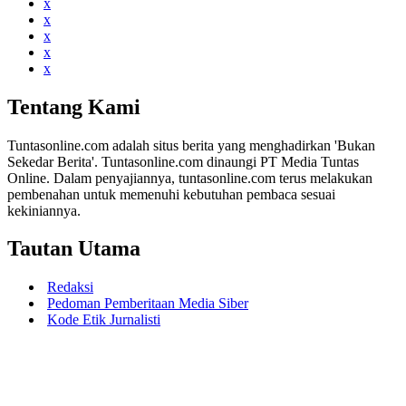
x
x
x
x
x
Tentang Kami
Tuntasonline.com adalah situs berita yang menghadirkan 'Bukan
Sekedar Berita'. Tuntasonline.com dinaungi PT Media Tuntas
Online. Dalam penyajiannya, tuntasonline.com terus melakukan
pembenahan untuk memenuhi kebutuhan pembaca sesuai
kekiniannya.
Tautan Utama
Redaksi
Pedoman Pemberitaan Media Siber
Kode Etik Jurnalisti