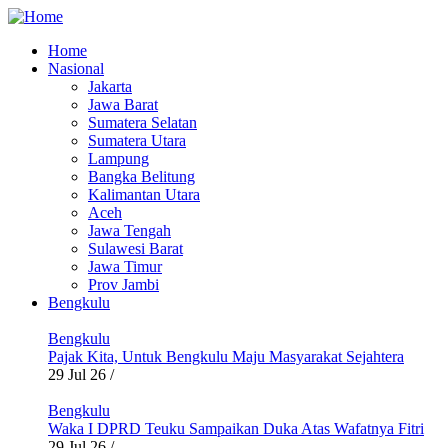
Skip
to
Home
main
Nasional
Main
content
Jakarta
navigation
Jawa Barat
Sumatera Selatan
Sumatera Utara
Lampung
Bangka Belitung
Kalimantan Utara
Aceh
Jawa Tengah
Sulawesi Barat
Jawa Timur
Prov Jambi
Bengkulu
Bengkulu
Pajak Kita, Untuk Bengkulu Maju Masyarakat Sejahtera
29 Jul 26
/
Bengkulu
Waka I DPRD Teuku Sampaikan Duka Atas Wafatnya Fitri
29 Jul 26
/