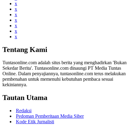
x
x
x
x
x
x
x
Tentang Kami
Tuntasonline.com adalah situs berita yang menghadirkan 'Bukan
Sekedar Berita'. Tuntasonline.com dinaungi PT Media Tuntas
Online. Dalam penyajiannya, tuntasonline.com terus melakukan
pembenahan untuk memenuhi kebutuhan pembaca sesuai
kekiniannya.
Tautan Utama
Redaksi
Pedoman Pemberitaan Media Siber
Kode Etik Jurnalisti