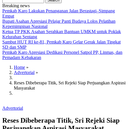
Breaking news
Pemkab Karo Lakukan Penanganan Jalan Berastagi–Simpang
Empat
Bupati Asahan Apresiasi Pelajar Panti Budaya Lolos Pelatihan
Kepemimpinan Nasional
Ketua TP PKK Asahan Serahkan Bantuan UMKM untuk Poklak
Kelurahan Sentang
Sambut HUT RI ke-81, Pemkab Karo Gelar Gerak Jalan Tingkat
SD dan SMP
Pemkab Karo Apresiasi Dedikasi Personel Satpol PP, Linmas, dan
Pemadam Kebakaran
Home
»
Advertorial
»
Breadcrumb
Reses Dibeberapa Titik, Sri Rejeki Siap Perjuangkan Aspirasi
Masyarakat
Advertorial
Reses Dibeberapa Titik, Sri Rejeki Siap
Perjuangkan Aspirasi Masyarakat